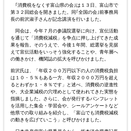
｢消費税をなくす富山県の会｣は１３日、富山市で
第３２回総会を開きました。同｢全国の会｣前事務局
長の前沢淑子さんが記念講演を行いました。
同会は、今年７月の参議院選挙に向け、宣伝活動
を通じて「消費税減税」を争点に押し上げてきた成
果を報告。そのうえで、今後１年間、総選挙を見据
えて宣伝活動をいっそう強化することや、青年層へ
の働きかけ、機関誌の拡大を呼びかけました。
前沢氏は、「年収２００万円以下の人の消費税負担
は１０・５％もある一方、年収２０００万円を超え
るとわずか１・８％です」と述べ、消費税の逆進性
や、大企業減税の穴埋めとして使われてきた実態を
指摘しました。さらに、会が発行するパンフレット
を活用した集会・学習会や、シールアンケートなど
他県での取り組みを紹介し、「富山でも消費税減税
の動きを広げていこう」と呼びかけました。