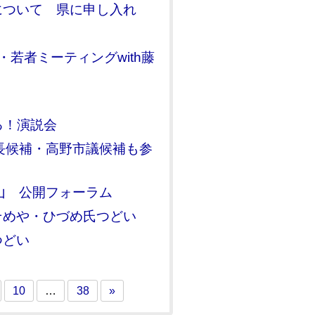
について 県に申し入れ
若者ミーティングwith藤
る！演説会
長候補・高野市議候補も参
山 公開フォーラム
そめや・ひづめ氏つどい
つどい
10
…
38
»