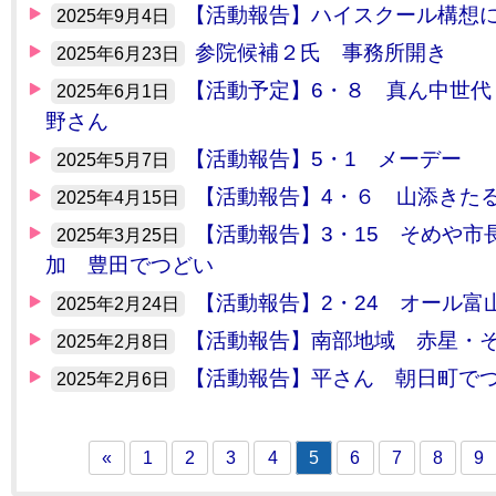
【活動報告】ハイスクール構想
2025年9月4日
参院候補２氏 事務所開き
2025年6月23日
【活動予定】6・８ 真ん中世代・
2025年6月1日
野さん
【活動報告】5・1 メーデー
2025年5月7日
【活動報告】4・６ 山添きた
2025年4月15日
【活動報告】3・15 そめや市
2025年3月25日
加 豊田でつどい
【活動報告】2・24 オール富
2025年2月24日
【活動報告】南部地域 赤星・
2025年2月8日
【活動報告】平さん 朝日町で
2025年2月6日
«
1
2
3
4
5
6
7
8
9